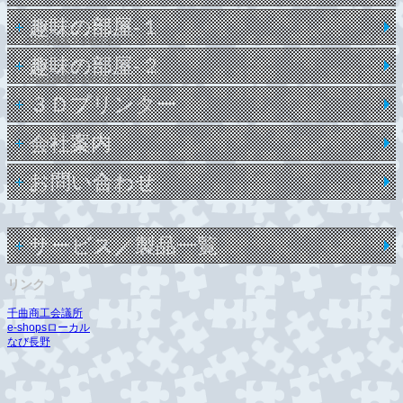
趣味の部屋-１
PWは携帯下４桁です
趣味の部屋-２
PWは携帯下４桁です
３Ｄプリンター
会社案内
お問い合わせ
サービス／製品一覧
リンク
千曲商工会議所
e-shopsローカル
なび長野